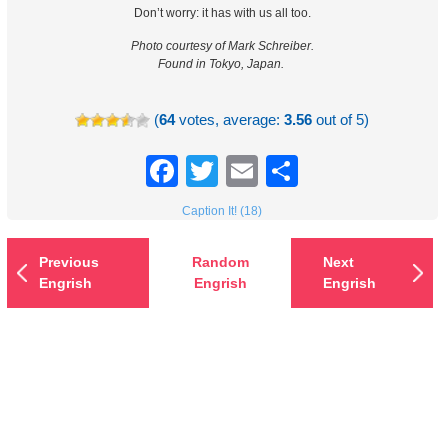
Don’t worry: it has with us all too.
Photo courtesy of Mark Schreiber.
Found in Tokyo, Japan.
Come Funzionano i Casino
(
64
votes, average:
3.56
out of 5)
Ethereum: La Guida di CasinosEth
L’industria del gioco d’azzardo online ha vissuto una trasformazione profonda
Facebook
Twitter
Email
Share
negli ultimi anni, spinta dall’adozione crescente delle criptovalute e, in
particolare, di Ethereum. A differenza dei casino tradizionali che operano con
valute fiat attraverso intermediari bancari, i casino Ethereum sfruttano la
Caption It! (18)
tecnologia blockchain per offrire un modello di gioco più trasparente, rapido e,
in molti casi, accessibile a una platea internazionale più ampia. Comprendere
Previous
Random
Next
il funzionamento tecnico e operativo di queste piattaforme è fondamentale per
Engrish
Engrish
Engrish
chiunque voglia avvicinarsi a questo settore con consapevolezza, distinguendo
le piattaforme affidabili da quelle che presentano rischi concreti.
La Struttura Tecnica dei Casino
Ethereum: Blockchain e Smart
Contract
Engrish of the Day