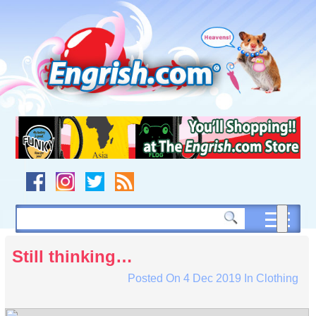
Skip
to
content
Skip
to
navigation
Skip
to
footer
Still thinking…
Posted On
4 Dec 2019
In
Clothing