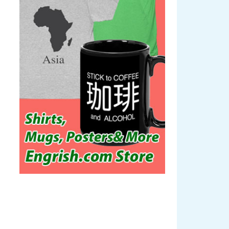
r
t
ie
e