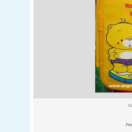
Ca
Pho